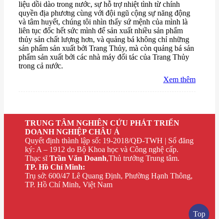
liệu dồi dào trong nước, sự hỗ trợ nhiệt tình từ chính
quyền địa phương cùng với đội ngũ cộng sự năng động
và tâm huyết, chúng tôi nhìn thấy sứ mệnh của mình là
liên tục đốc hết sức mình để sản xuất nhiều sản phẩm
thủy sản chất lượng hơn, và quảng bá không chỉ những
sản phẩm sản xuất bởi Trang Thủy, mà còn quảng bá sản
phẩm sản xuất bởi các nhà máy đối tác của Trang Thủy
trong cả nước.
Xem thêm
TRUNG TÂM NGHIÊN CỨU PHÁT TRIỂN
DOANH NGHIỆP CHÂU Á
Quyết định thành lập số: 19-2018/QĐ-TWH | Số đăng
ký: A – 1912 do Bộ Khoa học và Công nghệ cấp.
Thạc sĩ
Trần Văn Doanh
,Thủ trưởng Trung tâm.
TP. Hồ Chí Minh:
Trụ sở: 600/47 Lê Quang Định, Phường Hạnh Thông,
TP. Hồ Chí Minh, Việt Nam
Top