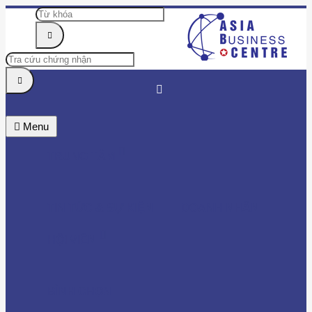
Menu
TRUNG TÂM
TIN TỨC & SỰ KIỆN
DOANH NHÂN
HỘI VIÊN
BÌNH CHỌN