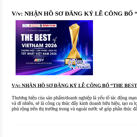
V/v: NHẬN HỒ SƠ ĐĂNG KÝ LỄ CÔNG BỐ 
V/v: NHẬN HỒ SƠ ĐĂNG KÝ LỄ CÔNG BỐ “THE BEST
Thương hiệu của sản phẩm/doanh nghiệp là yếu tố tác động mạnh 
và dĩ nhiên, sẽ là công cụ thúc đẩy kinh doanh hữu hiệu, tạo ra
phủ rộng trên thị trường trong và ngoài nước sẽ góp phần thúc đẩ