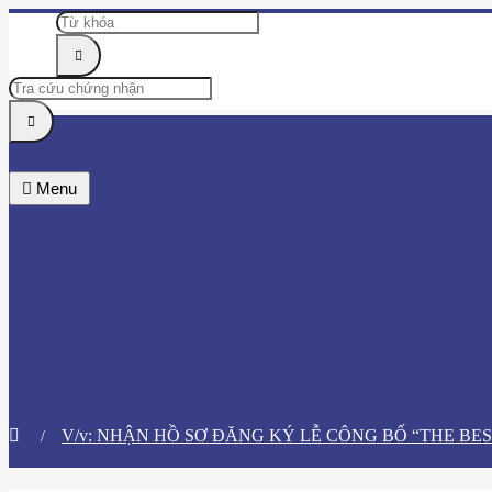
TRUNG TÂM
Menu
TIN TỨC & SỰ KIỆN
DOANH NHÂN
HỘI VIÊN
V/v: NHẬN HỒ SƠ ĐĂNG KÝ LỄ CÔNG BỐ “THE BES