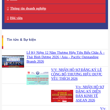
Thông tin doanh nghiệp
Hội viên
Tin tức & Sự kiện
Lễ Kỷ Niệm 12 Năm Thương Hiệu Tiêu Biểu Châu Á –
Thái Bình Dương 2026 | Asia – Pacific Outstanding
Brands 2026
V/V: NHẬN HỒ SƠ ĐĂNG KÝ LỄ
CÔNG BỐ THƯƠNG HIỆU ĐƯỢC
YÊU THÍCH 2026
V/v: NHẬN HỒ SƠ
ĐĂNG KÝ DIỄN
ĐÀN KINH TẾ
ASEAN 2026
V/v: