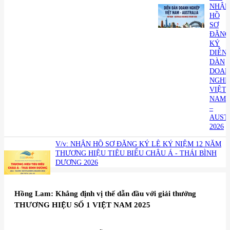
NHẬN
HỒ
SƠ
ĐĂNG
KÝ
DIỄN
DÀN
DOAN
NGHI
VIỆT
NAM
–
AUST
2026
V/v: NHẬN HỒ SƠ ĐĂNG KÝ LỄ KỶ NIỆM 12 NĂM
THƯƠNG HIỆU TIÊU BIỂU CHÂU Á - THÁI BÌNH
DƯƠNG 2026
​Hồng Lam: Khẳng định vị thế dẫn đầu với giải thưởng
THƯƠNG HIỆU SỐ 1 VIỆT NAM 2025