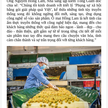
Ông Nguyễn Hồng Lam, Nhà sáng lập kiêm Tổng Giám đốc
chia sẻ: “Chúng tôi kinh doanh với triết lý ‘Phụng sự xã hội
bằng gói giải pháp quà Việt’, kế thừa những tinh túy truyền
thống song đó không ngừng đổi mới, sáng tạo, ứng dụng
công nghệ số vào sản phẩm. Ô mai Hồng Lam là kết tinh của
ẩm thực truyền thống với công nghệ hiện đại, mang đến cho
khách hàng những thức quà đảm bảo ngon - lành - đẹp - chu
đáo - thân thiện, gửi gắm sự tử tế trong từng chi tiết để mỗi
sản phẩm trao tay đều mang theo câu chuyện văn hóa, tình
cảm chân thành và sự trân trọng đối với từng khách hàng.”