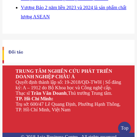
Vương Bảo 2 năm liền 2023 và 2024 là sản phẩm chất
lượng ASEAN
Đối tác
TRUNG TÂM NGHIÊN CỨU PHÁT TRIỂN
DOANH NGHIỆP CHÂU Á
Quyết định thành lập số: 19-2018/QĐ-TWH | Số đăng
ký: A – 1912 do Bộ Khoa học và Công nghệ cấp.
Thạc sĩ
Trần Văn Doanh
,Thủ trưởng Trung tâm.
TP. Hồ Chí Minh:
Trụ sở: 600/47 Lê Quang Định, Phường Hạnh Thông,
TP. Hồ Chí Minh, Việt Nam
Top
© 2018 Asia Business Centre . All rights reserved