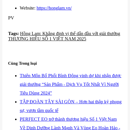
Website:
https://honglam.vn/
PV
Tags:
​Hồng Lam: Khẳng định vị thế dẫn đầu với giải thưởng
THƯƠNG HIỆU SỐ 1 VIỆT NAM 2025
Cùng Trong loại
​Thiên Môn Bổ Phổi Bình Đông vinh dự khi nhận được
giải thưởng “Sản Phẩm - Dịch Vụ Tốt Nhất Vì Người
Tiêu Dùng 2024”
​TẬP ĐOÀN TÂY SÀI GÒN – Hơn hai thập kỷ phụng
sự, vươn tầm quốc tế
​PERFECT EO trở thành thương hiệu Số 1 Việt Nam
Về Dinh Dưỡng Lành Mạnh Và Vòng Eo Hoàn Hảo -