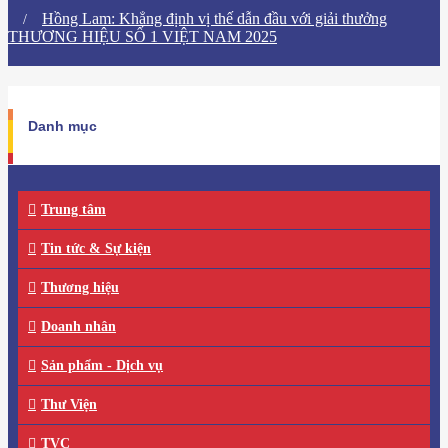
​Hồng Lam: Khẳng định vị thế dẫn đầu với giải thưởng
THƯƠNG HIỆU SỐ 1 VIỆT NAM 2025
Danh mục
Trung tâm
Tin tức & Sự kiện
Thương hiệu
Doanh nhân
Sản phẩm - Dịch vụ
Thư Viện
TVC