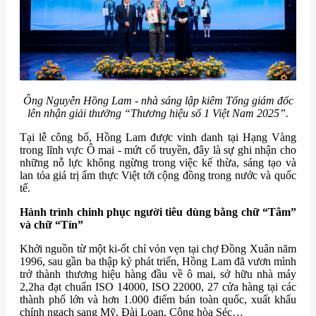
Ông Nguyễn Hồng Lam - nhà sáng lập kiêm Tổng giám đốc
lên nhận giải thưởng “Thương hiệu số 1 Việt Nam 2025”.
Tại lễ công bố, Hồng Lam được vinh danh tại Hạng Vàng
trong lĩnh vực Ô mai - mứt cổ truyền, đây là sự ghi nhận cho
những nỗ lực không ngừng trong việc kế thừa, sáng tạo và
lan tỏa giá trị ẩm thực Việt tới cộng đồng trong nước và quốc
tế.
Hành trình chinh phục người tiêu dùng bằng chữ “Tâm”
và chữ “Tín”
Khởi nguồn từ một ki-ốt chỉ vỏn vẹn tại chợ Đồng Xuân năm
1996, sau gần ba thập kỷ phát triển, Hồng Lam đã vươn mình
trở thành thương hiệu hàng đầu về ô mai, sở hữu nhà máy
2,2ha đạt chuẩn ISO 14000, ISO 22000, 27 cửa hàng tại các
thành phố lớn và hơn 1.000 điểm bán toàn quốc, xuất khẩu
chính ngạch sang Mỹ, Đài Loan, Cộng hòa Séc…