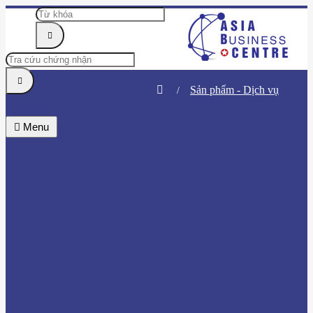
Sản phẩm - Dịch vụ
Menu
TRUNG TÂM
TIN TỨC & SỰ KIỆN
DOANH NHÂN
HỘI VIÊN
BÌNH CHỌN