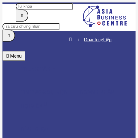
Doanh nghiệp
Menu
TRUNG TÂM
TIN TỨC & SỰ KIỆN
DOANH NHÂN
HỘI VIÊN
BÌNH CHỌN