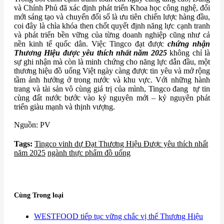
và Chính Phủ đã xác định phát triển Khoa học công nghệ, đổi
mới sáng tạo và chuyển đổi số là ưu tiên chiến lược hàng đầu,
coi đây là chìa khóa then chốt quyết định năng lực cạnh tranh
và phát triển bền vững của từng doanh nghiệp cũng như cả
nền kinh tế quốc dân. Việc Tingco đạt được
chứng nhận
Thương Hiệu được yêu thích nhất năm 2025
không chỉ là
sự ghi nhận mà còn là minh chứng cho năng lực dẫn đầu, một
thương hiệu đồ uống Việt ngày càng được tin yêu và mở rộng
tầm ảnh hưởng ở trong nước và khu vực. Với những hành
trang và tài sản vô cùng giá trị của mình, Tingco đang tự tin
cùng đất nước bước vào kỷ nguyên mới – kỷ nguyên phát
triển giàu mạnh và thịnh vượng.
Nguồn: PV
Tags:
​Tingco vinh dự Đạt Thương Hiệu Được yêu thích nhất
năm 2025
ngành thực phẩm đồ uống
Cùng Trong loại
​WESTFOOD tiếp tục vững chắc vị thế Thương Hiệu