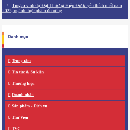
​Tingco vinh dự Đạt Thương Hiệu Được yêu thích nhất năm
2025, ngành thực phẩm đồ uống
Danh mục
Trung tâm
Tin tức & Sự kiện
Thương hiệu
Doanh nhân
Sản phẩm - Dịch vụ
Thư Viện
TVC