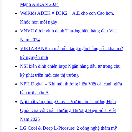
Mạnh ASEAN 2024
​WelKids ADEK = D3K2 + A,E cho con Cao hơn,
Khỏe hơn mỗi ngày
​VNVC được vinh danh Thương hiệu hàng đầu Việt
Nam 2024
​VIETABANK ra mắt nền tảng ngân hàng số - khai mở
kỷ nguyên mới
​NSI kiên định chiến lược Ngân hàng đầu tư trong chu
kỳ phát triển mới của thị trường
​NPH Digital – Khi một thương hiệu Việt cất cánh giữa
bầu trời châu Á
​Nội thất văn phòng Govi - Vươn tầm Thương Hiệu
Quốc Gia với Giải Thưởng Thương Hiệu Số 1 Việt
Nam 2025
​LG Cool & Deep L-Picosure: 2 công nghệ thẩm mỹ