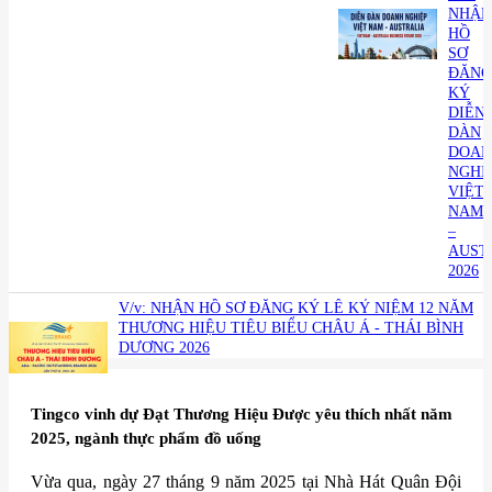
NHẬN
HỒ
SƠ
ĐĂNG
KÝ
DIỄN
DÀN
DOAN
NGHI
VIỆT
NAM
–
AUST
2026
V/v: NHẬN HỒ SƠ ĐĂNG KÝ LỄ KỶ NIỆM 12 NĂM
THƯƠNG HIỆU TIÊU BIỂU CHÂU Á - THÁI BÌNH
DƯƠNG 2026
​Tingco vinh dự Đạt Thương Hiệu Được yêu thích nhất năm
2025, ngành thực phẩm đồ uống
Vừa qua, ngày 27 tháng 9 năm 2025 tại Nhà Hát Quân Đội