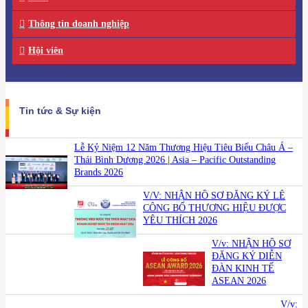
Thông tin doanh nghiệp
Hội viên
Tin tức & Sự kiện
Lễ Kỷ Niệm 12 Năm Thương Hiệu Tiêu Biểu Châu Á –
Thái Bình Dương 2026 | Asia – Pacific Outstanding
Brands 2026
V/V: NHẬN HỒ SƠ ĐĂNG KÝ LỄ
CÔNG BỐ THƯƠNG HIỆU ĐƯỢC
YÊU THÍCH 2026
V/v: NHẬN HỒ SƠ
ĐĂNG KÝ DIỄN
ĐÀN KINH TẾ
ASEAN 2026
V/v: