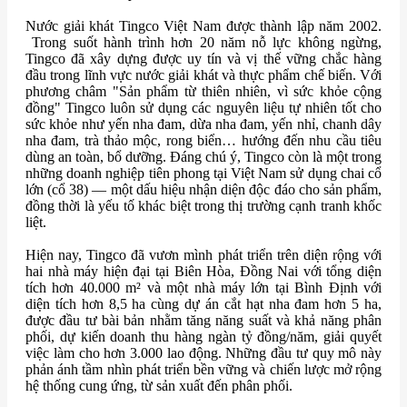
Nước giải khát Tingco Việt Nam được thành lập năm 2002.
Trong suốt hành trình hơn 20 năm nỗ lực không ngừng,
Tingco đã xây dựng được uy tín và vị thế vững chắc hàng
đầu trong lĩnh vực nước giải khát và thực phẩm chế biến. Với
phương châm "Sản phẩm từ thiên nhiên, vì sức khỏe cộng
đồng" Tingco luôn sử dụng các nguyên liệu tự nhiên tốt cho
sức khỏe như yến nha đam, dừa nha đam, yến nhỉ, chanh dây
nha đam, trà thảo mộc, rong biển… hướng đến nhu cầu tiêu
dùng an toàn, bổ dưỡng. Đáng chú ý, Tingco còn là một trong
những doanh nghiệp tiên phong tại Việt Nam sử dụng chai cổ
lớn (cổ 38) — một dấu hiệu nhận diện độc đáo cho sản phẩm,
đồng thời là yếu tố khác biệt trong thị trường cạnh tranh khốc
liệt.
Hiện nay, Tingco đã vươn mình phát triển trên diện rộng với
hai nhà máy hiện đại tại Biên Hòa, Đồng Nai với tổng diện
tích hơn 40.000 m² và một nhà máy lớn tại Bình Định với
diện tích hơn 8,5 ha cùng dự án cắt hạt nha đam hơn 5 ha,
được đầu tư bài bản nhằm tăng năng suất và khả năng phân
phối, dự kiến doanh thu hàng ngàn tỷ đồng/năm, giải quyết
việc làm cho hơn 3.000 lao động. Những đầu tư quy mô này
phản ánh tầm nhìn phát triển bền vững và chiến lược mở rộng
hệ thống cung ứng, từ sản xuất đến phân phối.