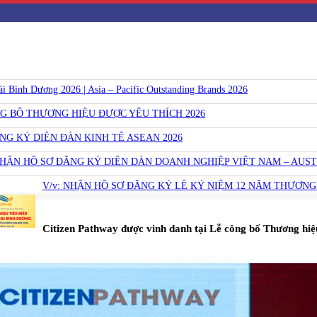
Bình Dương 2026 | Asia – Pacific Outstanding Brands 2026
NG BỐ THƯƠNG HIỆU ĐƯỢC YÊU THÍCH 2026
ĂNG KÝ DIỄN ĐÀN KINH TẾ ASEAN 2026
NHẬN HỒ SƠ ĐĂNG KÝ DIỄN DÀN DOANH NGHIỆP VIỆT NAM – AUST
V/v: NHẬN HỒ SƠ ĐĂNG KÝ LỄ KỶ NIỆM 12 NĂM THƯƠNG 
​Citizen Pathway được vinh danh tại Lễ công bố Thương hiệ