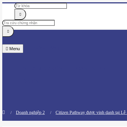
TRUNG TÂM
Menu
TIN TỨC & SỰ KIỆN
DOANH NHÂN
HỘI VIÊN
Doanh nghiệp 2
​Citizen Pathway được vinh danh tại L