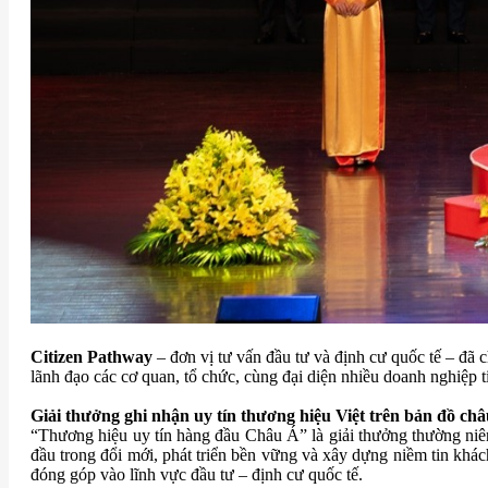
Citizen Pathway
– đơn vị tư vấn đầu tư và định cư quốc tế – đã
lãnh đạo các cơ quan, tổ chức, cùng đại diện nhiều doanh nghiệp t
Giải thưởng ghi nhận uy tín thương hiệu Việt trên bản đồ châ
“Thương hiệu uy tín hàng đầu Châu Á” là giải thưởng thường ni
đầu trong đổi mới, phát triển bền vững và xây dựng niềm tin khác
đóng góp vào lĩnh vực đầu tư – định cư quốc tế.