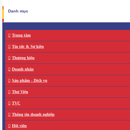
Danh mục
Trung tâm
Tin tức & Sự kiện
Thương hiệu
Doanh nhân
Sản phẩm - Dịch vụ
Thư Viện
TVC
Thông tin doanh nghiệp
Hội viên