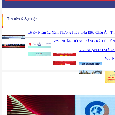
Tin tức & Sự kiện
Lễ Kỷ Niệm 12 Năm Thương Hiệu Tiêu Biểu Châu Á – Thái 
V/V: NHẬN HỒ SƠ ĐĂNG KÝ LỄ CÔ
V/v: NHẬN HỒ SƠ Đ
V/v: 