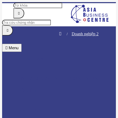
Doanh nghiệp 2
Menu
TRUNG TÂM
TIN TỨC & SỰ KIỆN
DOANH NHÂN
HỘI VIÊN
BÌNH CHỌN