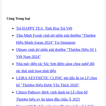
Cùng Trong loại
​Trà HAPPY TEA, Tinh Hoa Trà Việt
​Tâm Minh Foods vinh dự nhận giải thưởng “Thương
Hiệu Mạnh Asean 2024” Tại Singapore
​Olisure vinh dự nhận giải thưởng “Thương Hiệu Số 1
Việt Nam 2024”
​Nhà máy điện rác Sóc Sơn điểm sáng công nghệ đốt
rác thải sinh hoạt phát điện
​LEIRA AESTHETIC CLINIC ghi dấu ấn tại Lễ công
bố "Thương Hiệu Được Yêu Thích 2026"
​Citizen Pathway được vinh danh tại Lễ công bố
Thương hiệu uy tín hàng đầu châu Á 2025