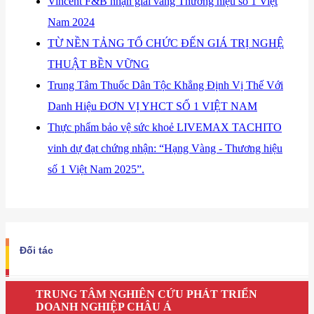
Vincent F&B nhận giải vàng Thương hiệu số 1 Việt
Nam 2024
TỪ NỀN TẢNG TỔ CHỨC ĐẾN GIÁ TRỊ NGHỆ
THUẬT BỀN VỮNG
Trung Tâm Thuốc Dân Tộc Khẳng Định Vị Thế Với
Danh Hiệu ĐƠN VỊ YHCT SỐ 1 VIỆT NAM
Thực phẩm bảo vệ sức khoẻ LIVEMAX TACHITO
vinh dự đạt chứng nhận: “Hạng Vàng - Thương hiệu
số 1 Việt Nam 2025”.
Đối tác
TRUNG TÂM NGHIÊN CỨU PHÁT TRIỂN
DOANH NGHIỆP CHÂU Á