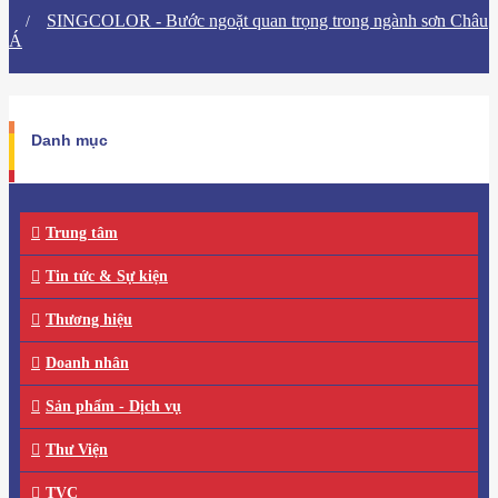
SINGCOLOR - Bước ngoặt quan trọng trong ngành sơn Châu
Á
Danh mục
Trung tâm
Tin tức & Sự kiện
Thương hiệu
Doanh nhân
Sản phẩm - Dịch vụ
Thư Viện
TVC