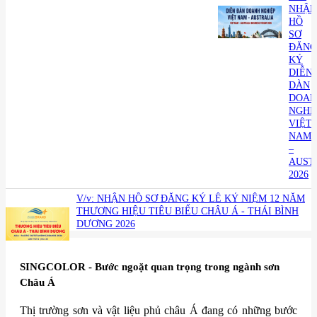
NHẬN
HỒ
SƠ
ĐĂNG
KÝ
DIỄN
DÀN
DOAN
NGHI
VIỆT
NAM
–
AUST
2026
V/v: NHẬN HỒ SƠ ĐĂNG KÝ LỄ KỶ NIỆM 12 NĂM
THƯƠNG HIỆU TIÊU BIỂU CHÂU Á - THÁI BÌNH
DƯƠNG 2026
SINGCOLOR - Bước ngoặt quan trọng trong ngành sơn
Châu Á
Thị trường sơn và vật liệu phủ châu Á đang có những bước