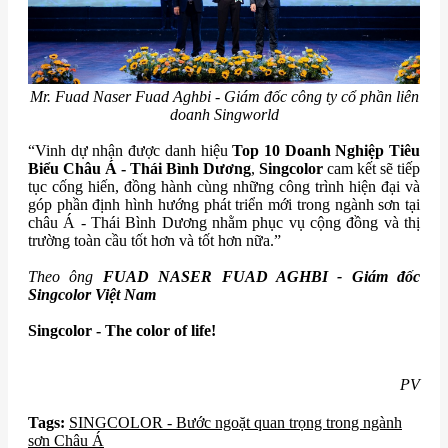
Mr. Fuad Naser Fuad Aghbi - Giám đốc công ty cổ phần liên
doanh Singworld
“Vinh dự nhận được danh hiệu
Top 10 Doanh Nghiệp Tiêu
Biểu Châu Á - Thái Bình Dương
,
Singcolor
cam kết sẽ tiếp
tục cống hiến, đồng hành cùng những công trình hiện đại và
góp phần định hình hướng phát triển mới trong ngành sơn tại
châu Á - Thái Bình Dương nhằm phục vụ cộng đồng và thị
trường toàn cầu tốt hơn và tốt hơn nữa.”
Theo ông
FUAD NASER FUAD AGHBI - Giám đốc
Singcolor Việt Nam
Singcolor -
The color of life!
PV
Tags:
SINGCOLOR - Bước ngoặt quan trọng trong ngành
sơn Châu Á