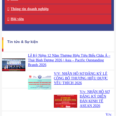
Thông tin doanh nghiệp
Hội viên
Tin tức & Sự kiện
Lễ Kỷ Niệm 12 Năm Thương Hiệu Tiêu Biểu Châu Á –
Thái Bình Dương 2026 | Asia – Pacific Outstanding
Brands 2026
V/V: NHẬN HỒ SƠ ĐĂNG KÝ LỄ
CÔNG BỐ THƯƠNG HIỆU ĐƯỢC
YÊU THÍCH 2026
V/v: NHẬN HỒ SƠ
ĐĂNG KÝ DIỄN
ĐÀN KINH TẾ
ASEAN 2026
V/v: