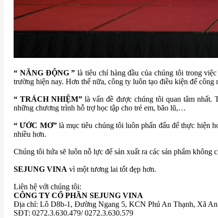
“ NĂNG ĐỘNG ”
là tiêu chí hàng đầu của chúng tôi trong việ
trường hiện nay. Hơn thế nữa, công ty luôn tạo điều kiện để công
“ TRÁCH NHIỆM”
là vấn đề được chúng tôi quan tâm nhất. 
những chương trình hỗ trợ học tập cho trẻ em, bão lũ,…
“ ƯỚC MƠ”
là mục tiêu chúng tôi luôn phấn đấu để thực hiện 
nhiều hơn.
Chúng tôi hứa sẽ luôn nỗ lực để sản xuất ra các sản phẩm không c
SEJUNG VINA
vì một tương lai tốt đẹp hơn.
Liên hệ với chúng tôi:
CÔNG TY CỔ PHẦN SEJUNG VINA
Địa chỉ: Lô D8b-1, Đường Ngang 5, KCN Phú An Thạnh, Xã An
SĐT: 0272.3.630.479/ 0272.3.630.579