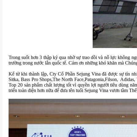
Trong suốt hơn 3 thập kỷ qua nhờ sự trao dồi và nỗ lực không ng
trường trong nước lẫn quốc tế. Cám ơn những khó khăn mà Chúng t
Kể từ khi thành lập, Cty Cổ Phần Sejung Vina đã được sự tín nh
Sitka, Bass Pro Shops,The North Face,Patagonia,Filson, Adidas,
Top 20 sản phẩm chất lượng tốt vì quyền lợi người tiêu dùng nă
triển toàn diện hơn nữa để đưa tên tuổi Sejung Vina vươn tầm Thế 