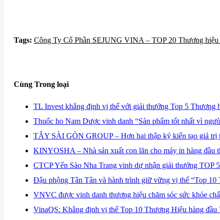
Tags:
​Công Ty Cổ Phần SEJUNG VINA – TOP 20 Thương hiệu U
Cùng Trong loại
​TL Invest khẳng định vị thế với giải thưởng Top 5 Thươ
​Thuốc ho Nam Dược vinh danh “Sản phẩm tốt nhất vì ngườ
​TÂY SÀI GÒN GROUP – Hơn hai thập kỷ kiến tạo giá trị 
​KINYOSHA – Nhà sản xuất con lăn cho máy in hàng đầu th
​CTCP Yến Sào Nha Trang vinh dự nhận giải thưởng TOP 
Đậu phộng Tân Tân và hành trình giữ vững vị thế “Top 10 
VNVC được vinh danh thương hiệu chăm sóc sức khỏe ch
VinaQS: Khẳng định vị thế Top 10 Thương Hiệu hàng đầu