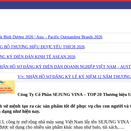
Bình Dương 2026 | Asia – Pacific Outstanding Brands 2026
NG BỐ THƯƠNG HIỆU ĐƯỢC YÊU THÍCH 2026
ĂNG KÝ DIỄN ĐÀN KINH TẾ ASEAN 2026
NHẬN HỒ SƠ ĐĂNG KÝ DIỄN DÀN DOANH NGHIỆP VIỆT NAM – AUST
V/v: NHẬN HỒ SƠ ĐĂNG KÝ LỄ KỶ NIỆM 12 NĂM THƯƠNG 
​Công Ty Cổ Phần SEJUNG VINA – TOP 20 Thương hiệu Uy
nh tạo ra các sản phẩm tốt để phục vụ cho con người và thân
a dạng như hiện nay.
013, công ty mở rộng nhà máy sang Việt Nam lấy tên SEJUNG VINA
 được sử dụng cho nhiều sản phẩm khác nhau như balo, túi xách,….