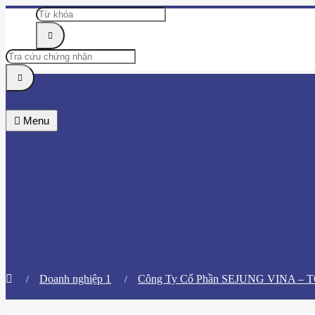
TRUNG TÂM
Menu
TIN TỨC & SỰ KIỆN
DOANH NHÂN
HỘI VIÊN
Doanh nghiệp 1
​Công Ty Cổ Phần SEJUNG VINA – TO