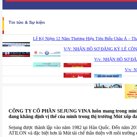
Tin tức & Sự kiện
Lễ Kỷ Niệm 12 Năm Thương Hiệu Tiêu Biểu Châu Á – Thái 
V/V: NHẬN HỒ SƠ ĐĂNG KÝ LỄ CÔ
V/v: NHẬN HỒ SƠ Đ
V/v: 
CÔNG TY CỔ PHẦN SEJUNG VINA luôn mang trong mình sứ mệ
đang khẳng định vị thế của mình trong thị trường Mút xốp đ
Sejung được thành lập vào năm 1982 tại Hàn Quốc. Đến năm 2
ATILON và đặc biệt hơn là Mút tái chế thân thiện với môi trường