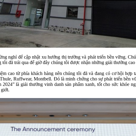
ừng nghỉ để cập nhật xu hướng thị trường và phát triển bền vững. Chú
ôi đã trải qua để giờ đây chúng tôi được nhận những giải thưởng cao 
iệm cao từ phía khách hàng nên chúng tôi đã và đang có cơ hội hợp t
 Thule, Ruffwear, Montbell. Đó là minh chứng cho sự phát triển bền 
m 2024” là giải thưởng vinh danh sản phẩm xanh, tốt cho sức khỏe ng
giới.