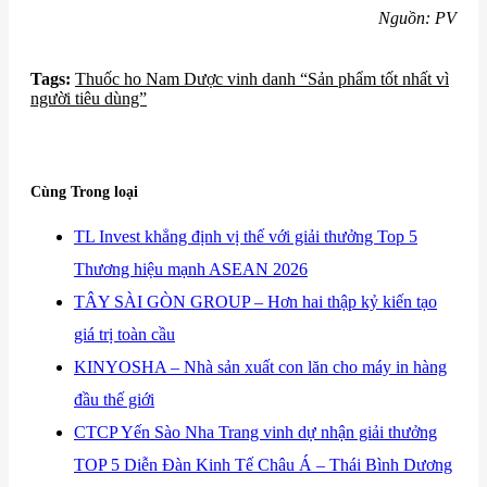
Nguồn: PV
Tags:
​Thuốc ho Nam Dược vinh danh “Sản phẩm tốt nhất vì
người tiêu dùng”
Cùng Trong loại
​TL Invest khẳng định vị thế với giải thưởng Top 5
Thương hiệu mạnh ASEAN 2026
​TÂY SÀI GÒN GROUP – Hơn hai thập kỷ kiến tạo
giá trị toàn cầu
​KINYOSHA – Nhà sản xuất con lăn cho máy in hàng
đầu thế giới
​CTCP Yến Sào Nha Trang vinh dự nhận giải thưởng
TOP 5 Diễn Đàn Kinh Tế Châu Á – Thái Bình Dương