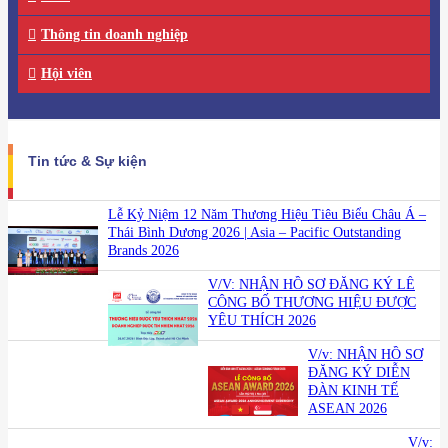
Thông tin doanh nghiệp
Hội viên
Tin tức & Sự kiện
Lễ Kỷ Niệm 12 Năm Thương Hiệu Tiêu Biểu Châu Á –
Thái Bình Dương 2026 | Asia – Pacific Outstanding
Brands 2026
V/V: NHẬN HỒ SƠ ĐĂNG KÝ LỄ
CÔNG BỐ THƯƠNG HIỆU ĐƯỢC
YÊU THÍCH 2026
V/v: NHẬN HỒ SƠ
ĐĂNG KÝ DIỄN
ĐÀN KINH TẾ
ASEAN 2026
V/v: