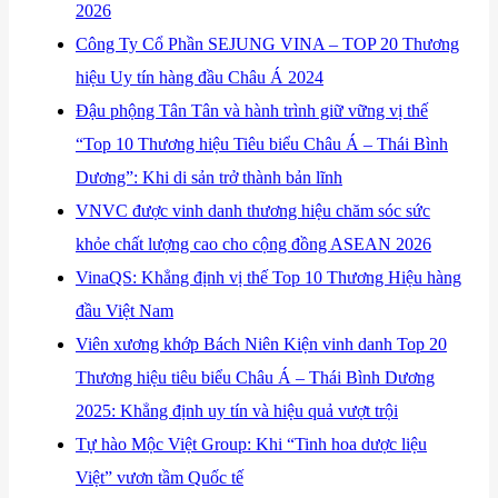
2026
​Công Ty Cổ Phần SEJUNG VINA – TOP 20 Thương
hiệu Uy tín hàng đầu Châu Á 2024
Đậu phộng Tân Tân và hành trình giữ vững vị thế
“Top 10 Thương hiệu Tiêu biểu Châu Á – Thái Bình
Dương”: Khi di sản trở thành bản lĩnh
VNVC được vinh danh thương hiệu chăm sóc sức
khỏe chất lượng cao cho cộng đồng ASEAN 2026
VinaQS: Khẳng định vị thế Top 10 Thương Hiệu hàng
đầu Việt Nam
Viên xương khớp Bách Niên Kiện vinh danh Top 20
Thương hiệu tiêu biểu Châu Á – Thái Bình Dương
2025: Khẳng định uy tín và hiệu quả vượt trội
Tự hào Mộc Việt Group: Khi “Tinh hoa dược liệu
Việt” vươn tầm Quốc tế