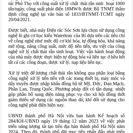
rác Phú Thọ với công suất xử lý chất thải rắn sinh hoạt 1000
tấn/ngày, công suất phát điện 18MW/h được Bộ TNMT thẩm
định công nghệ tại văn bản số 1833/BTNMT-TCMT ngày
20/04/2021.
Được biết, nhà máy Điện rác Sóc Sơn lựa chọn sử dụng công
nghệ lò ghi cơ học kiểu Waterleau của Bỉ dựa trên các tiêu chí
về công nghệ như mức độ cơ khí hóa, tự động hóa, khả năng
mở rộng, nâng công suất, mức độ tiên tiến, ưu việt của công
nghệ xử lý chất thải rắn sinh hoạt. Việc vận hành hoạt động
của nhà máy được thực hiện tự động hóa và liên tục ở hều hết
tất cả các công đoạn, được xử lý, nạp liệu liên tục.
Xử lý triệt để lượng chất thải rắn không qua phân loại bằng
công nghệ xử lý tiên tiến với các trang thiết bị, máy móc và
dây truyền được nhập khẩu đồng bộ từ Mỹ, Đức, Đan Mạch,
Phần Lan, Trung Quốc. Phương pháp đốt có tận dụng nhiệt
góp phần bổ sung điện năng phục vụ cho xã hội đồng thời
giảm thiểu sử dụng các nguồn than đá; khí đốt sử dụng cho
công nghệ phát điện hiện nay.
UBND thành phố Hà Nội vừa ban hành Kế hoạch số
284/KH-UBND ngày 19 tháng 12 năm 2023 về việc phát
triển năng lượng tái tạo trên địa bàn thành phố Hà Nội năm
2024. Theo đó, thành phố đặt mục tiêu phấn đấu phát triển