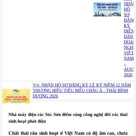
NHẬN
HỒ
SƠ
ĐĂNG
KÝ
DIỄN
DÀN
DOAN
NGHI
VIỆT
NAM
–
AUST
2026
V/v: NHẬN HỒ SƠ ĐĂNG KÝ LỄ KỶ NIỆM 12 NĂM
THƯƠNG HIỆU TIÊU BIỂU CHÂU Á - THÁI BÌNH
DƯƠNG 2026
​Nhà máy điện rác Sóc Sơn điểm sáng công nghệ đốt rác thải
sinh hoạt phát điện
Chất thải rắn sinh hoạt ở Việt Nam có độ ẩm cao, chưa