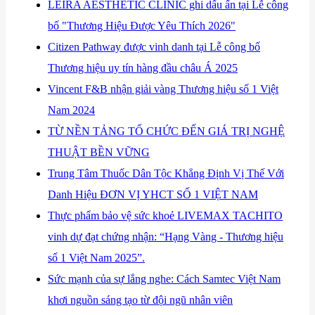
​LEIRA AESTHETIC CLINIC ghi dấu ấn tại Lễ công
bố "Thương Hiệu Được Yêu Thích 2026"
​Citizen Pathway được vinh danh tại Lễ công bố
Thương hiệu uy tín hàng đầu châu Á 2025
Vincent F&B nhận giải vàng Thương hiệu số 1 Việt
Nam 2024
TỪ NỀN TẢNG TỔ CHỨC ĐẾN GIÁ TRỊ NGHỆ
THUẬT BỀN VỮNG
Trung Tâm Thuốc Dân Tộc Khẳng Định Vị Thế Với
Danh Hiệu ĐƠN VỊ YHCT SỐ 1 VIỆT NAM
Thực phẩm bảo vệ sức khoẻ LIVEMAX TACHITO
vinh dự đạt chứng nhận: “Hạng Vàng - Thương hiệu
số 1 Việt Nam 2025”.
Sức mạnh của sự lắng nghe: Cách Samtec Việt Nam
khơi nguồn sáng tạo từ đội ngũ nhân viên