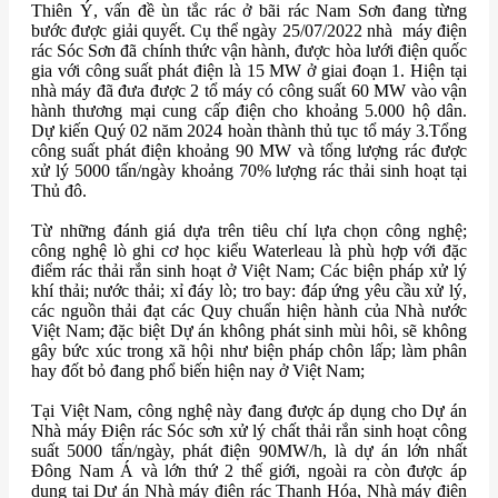
Thiên Ý, vấn đề ùn tắc rác ở bãi rác Nam Sơn đang từng
bước được giải quyết. Cụ thể ngày 25/07/2022 nhà máy điện
rác Sóc Sơn đã chính thức vận hành, được hòa lưới điện quốc
gia với công suất phát điện là 15 MW ở giai đoạn 1. Hiện tại
nhà máy đã đưa được 2 tổ máy có công suất 60 MW vào vận
hành thương mại cung cấp điện cho khoảng 5.000 hộ dân.
Dự kiến Quý 02 năm 2024 hoàn thành thủ tục tổ máy 3.Tổng
công suất phát điện khoảng 90 MW và tổng lượng rác được
xử lý 5000 tấn/ngày khoảng 70% lượng rác thải sinh hoạt tại
Thủ đô.
Từ những đánh giá dựa trên tiêu chí lựa chọn công nghệ;
công nghệ lò ghi cơ học kiểu Waterleau là phù hợp với đặc
điểm rác thải rắn sinh hoạt ở Việt Nam; Các biện pháp xử lý
khí thải; nước thải; xỉ đáy lò; tro bay: đáp ứng yêu cầu xử lý,
các nguồn thải đạt các Quy chuẩn hiện hành của Nhà nước
Việt Nam; đặc biệt Dự án không phát sinh mùi hôi, sẽ không
gây bức xúc trong xã hội như biện pháp chôn lấp; làm phân
hay đốt bỏ đang phổ biến hiện nay ở Việt Nam;
Tại Việt Nam, công nghệ này đang được áp dụng cho Dự án
Nhà máy Điện rác Sóc sơn xử lý chất thải rắn sinh hoạt công
suất 5000 tấn/ngày, phát điện 90MW/h, là dự án lớn nhất
Đông Nam Á và lớn thứ 2 thế giới, ngoài ra còn được áp
dụng tại Dự án Nhà máy điện rác Thanh Hóa, Nhà máy điện