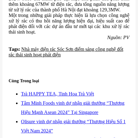
thêm khoảng 67MW từ điện rác, đưa tổng nguồn năng lượng
từ xử lý rác của thành phố Hà Nội đạt khoảng 129,3MW.
Một trong những giải pháp thực hiện là lựa chọn công nghệ
xử lý rác có thu hồi năng lượng hiện đại, hiệu suất cao để
phát điện đối với các dự án đầu tư mới tại các khu xử lý rác
thải sinh hoạt.
Nguồn: PV
Tags:
​Nhà máy điện rác Sóc Sơn điểm sáng công nghệ đốt
rác thải sinh hoạt phát điện
Cùng Trong loại
​Trà HAPPY TEA, Tinh Hoa Trà Việt
​Tâm Minh Foods vinh dự nhận giải thưởng “Thương
Hiệu Mạnh Asean 2024” Tại Singapore
​Olisure vinh dự nhận giải thưởng “Thương Hiệu Số 1
Việt Nam 2024”