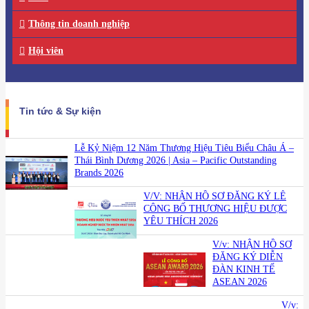
Thông tin doanh nghiệp
Hội viên
Tin tức & Sự kiện
Lễ Kỷ Niệm 12 Năm Thương Hiệu Tiêu Biểu Châu Á –
Thái Bình Dương 2026 | Asia – Pacific Outstanding
Brands 2026
V/V: NHẬN HỒ SƠ ĐĂNG KÝ LỄ
CÔNG BỐ THƯƠNG HIỆU ĐƯỢC
YÊU THÍCH 2026
V/v: NHẬN HỒ SƠ
ĐĂNG KÝ DIỄN
ĐÀN KINH TẾ
ASEAN 2026
V/v: