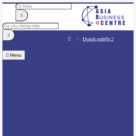
Doanh nghiệp 2
Menu
TRUNG TÂM
TIN TỨC & SỰ KIỆN
DOANH NHÂN
HỘI VIÊN
BÌNH CHỌN