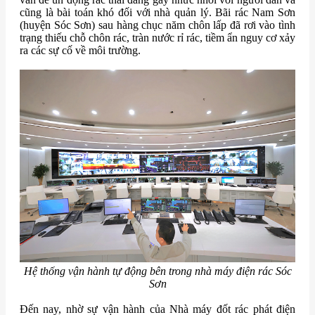
cũng là bài toán khó đối với nhà quản lý. Bãi rác Nam Sơn
(huyện Sóc Sơn) sau hàng chục năm chôn lấp đã rơi vào tình
trạng thiếu chỗ chôn rác, tràn nước rỉ rác, tiềm ẩn nguy cơ xảy
ra các sự cố về môi trường.
Hệ thống vận hành tự động bên trong nhà máy điện rác Sóc
Sơn
Đến nay, nhờ sự vận hành của Nhà máy đốt rác phát điện