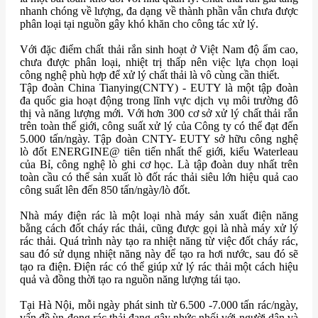
nhanh chóng về lượng, đa dạng về thành phần vẫn chưa được
phân loại tại nguồn gây khó khăn cho công tác xử lý.
Với đặc điểm chất thải rắn sinh hoạt ở Việt Nam độ ẩm cao,
chưa được phân loại, nhiệt trị thấp nên việc lựa chọn loại
công nghệ phù hợp để xử lý chất thải là vô cùng cần thiết.
Tập đoàn China Tianying(CNTY) - EUTY là một tập đoàn
đa quốc gia hoạt động trong lĩnh vực dịch vụ môi trường đô
thị và năng lượng mới. Với hơn 300 cơ sở xử lý chất thải rắn
trên toàn thế giới, công suất xử lý của Công ty có thể đạt đến
5.000 tấn/ngày. Tập đoàn CNTY- EUTY sở hữu công nghệ
lò đốt ENERGINE@ tiên tiến nhất thế giới, kiểu Waterleau
của Bỉ, công nghệ lò ghi cơ học. Là tập đoàn duy nhất trên
toàn cầu có thể sản xuất lò đốt rác thải siêu lớn hiệu quả cao
công suất lên đến 850 tấn/ngày/lò đốt.
Nhà máy điện rác là một loại nhà máy sản xuất điện năng
bằng cách đốt cháy rác thải, cũng được gọi là nhà máy xử lý
rác thải. Quá trình này tạo ra nhiệt năng từ việc đốt cháy rác,
sau đó sử dụng nhiệt năng này để tạo ra hơi nước, sau đó sẽ
tạo ra điện. Điện rác có thể giúp xử lý rác thải một cách hiệu
quả và đồng thời tạo ra nguồn năng lượng tái tạo.
Tại Hà Nội, mỗi ngày phát sinh từ 6.500 -7.000 tấn rác/ngày,
vấn đề ùn đọng rác thải đang gây nhức nhối với người dân và