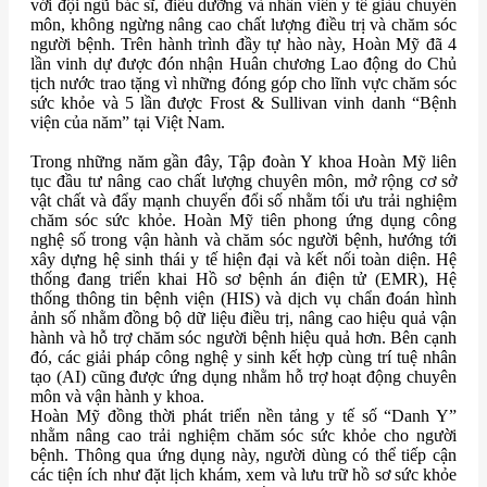
với đội ngũ bác sĩ, điều dưỡng và nhân viên y tế giàu chuyên
môn, không ngừng nâng cao chất lượng điều trị và chăm sóc
người bệnh. Trên hành trình đầy tự hào này, Hoàn Mỹ đã 4
lần vinh dự được đón nhận Huân chương Lao động do Chủ
tịch nước trao tặng vì những đóng góp cho lĩnh vực chăm sóc
sức khỏe và 5 lần được Frost & Sullivan vinh danh “Bệnh
viện của năm” tại Việt Nam.
Trong những năm gần đây, Tập đoàn Y khoa Hoàn Mỹ liên
tục đầu tư nâng cao chất lượng chuyên môn, mở rộng cơ sở
vật chất và đẩy mạnh chuyển đổi số nhằm tối ưu trải nghiệm
chăm sóc sức khỏe. Hoàn Mỹ tiên phong ứng dụng công
nghệ số trong vận hành và chăm sóc người bệnh, hướng tới
xây dựng hệ sinh thái y tế hiện đại và kết nối toàn diện. Hệ
thống đang triển khai Hồ sơ bệnh án điện tử (EMR), Hệ
thống thông tin bệnh viện (HIS) và dịch vụ chẩn đoán hình
ảnh số nhằm đồng bộ dữ liệu điều trị, nâng cao hiệu quả vận
hành và hỗ trợ chăm sóc người bệnh hiệu quả hơn. Bên cạnh
đó, các giải pháp công nghệ y sinh kết hợp cùng trí tuệ nhân
tạo (AI) cũng được ứng dụng nhằm hỗ trợ hoạt động chuyên
môn và vận hành y khoa.
Hoàn Mỹ đồng thời phát triển nền tảng y tế số “Danh Y”
nhằm nâng cao trải nghiệm chăm sóc sức khỏe cho người
bệnh. Thông qua ứng dụng này, người dùng có thể tiếp cận
các tiện ích như đặt lịch khám, xem và lưu trữ hồ sơ sức khỏe