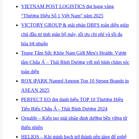
​VIETNAM POST LOGISTICS đạt hạng vàng
“Thương Hiệu Số 1 Việt Nam” năm 2025
​VICTORY GROUP & giải pháp DBFS toàn diện giúp
chủ đầu tư tinh giản bộ máy, tối ưu chi phí và tối đa
hóa lợi nhuận
​Trung Tâm Sức Khỏe Nam Giới Men's Health: Vươn
tầm Châu Á – Thái Bình Dương với mô hình chăm sóc
toàn diện
​ROX iPARK Named Among Top 10 Strong Brands in
ASEAN 2025
​PERFECT EO đạt danh hiệu TOP 10 Thương Hiệu
Tiêu Biểu Châu Á - Thái Bình Dương 2024
​Orgalife – Kiến tạo giải pháp dinh dưỡng bền vững từ
thiên nhiên
​HELIOS – Khi minh bạch trở thành nền tảng để nghệ