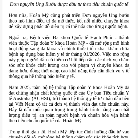
Đơn nguyên Ung Bướu được đầu tư theo tiêu chuẩn quốc tế
Hơn nữa, Hoàn Mỹ cũng phát triển Đơn nguyên Ung bướu
theo mô hình điều trị đa mô thức, kết nối nhiều chuyên khoa
để xây dựng phác đồ điều trị cá thể hóa cho từng người bệnh.
Ngoài ra, Bệnh viện Đa khoa Quốc tế Hạnh Phúc - thành
viên thuộc Tập đoàn Y khoa Hoàn Mỹ - đã mở rộng mô hình
hoạt động sang đa khoa và chính thức triển khai khám chữa
bệnh áp dụng bảo hiểm y tế từ tháng 01/2026. Việc mở rộng
này giúp người dân có thêm cơ hội tiếp cận các dịch vụ chăm
sóc sức khỏe chất lượng cao với phạm vi chuyên khoa đa
dạng hơn, đồng thời nâng cao khả năng tiếp cận dịch vụ y tế
thông qua hệ thống bảo hiểm y tế.
Năm 2025, toàn bộ hệ thống Tập đoàn Y khoa Hoàn Mỹ đã
đạt chứng nhận chất lượng quốc tế của Ủy ban Tiêu chuẩn Y
tế Australia (ACHSI), trở thành hệ thống y tế tư nhân đầu tiên
tại Việt Nam có tất cả đơn vị thành viên đạt tiêu chuẩn này.
Đây là dấu mốc quan trọng trong hành trình nâng cao chất
lượng điều trị, an toàn người bệnh và chuẩn hóa vận hành
theo tiêu chuẩn quốc tế của Hoàn Mỹ.
Trong thời gian tới, Hoàn Mỹ tiếp tục định hướng đầu tư vào
chuyển đổi số, mở rộng hệ thống chăm sóc sức khỏe tích hợp,