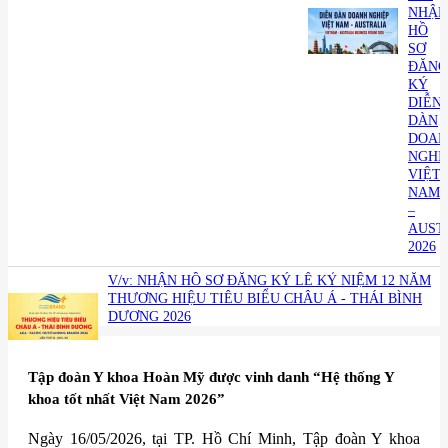
NHẬN
HỒ
SƠ
ĐĂNG
KÝ
DIỄN
DÀN
DOAN
NGHI
VIỆT
NAM
–
AUST
2026
V/v: NHẬN HỒ SƠ ĐĂNG KÝ LỄ KỶ NIỆM 12 NĂM
THƯƠNG HIỆU TIÊU BIỂU CHÂU Á - THÁI BÌNH
DƯƠNG 2026
​Tập đoàn Y khoa Hoàn Mỹ được vinh danh “Hệ thống Y
khoa tốt nhất Việt Nam 2026”
Ngày 16/05/2026, tại TP. Hồ Chí Minh, Tập đoàn Y khoa