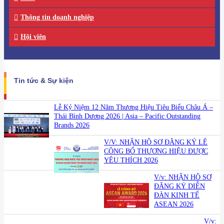
Thông tin doanh nghiệp
Hội viên
Tin tức & Sự kiện
Lễ Kỷ Niệm 12 Năm Thương Hiệu Tiêu Biểu Châu Á –
Thái Bình Dương 2026 | Asia – Pacific Outstanding
Brands 2026
V/V: NHẬN HỒ SƠ ĐĂNG KÝ LỄ
CÔNG BỐ THƯƠNG HIỆU ĐƯỢC
YÊU THÍCH 2026
V/v: NHẬN HỒ SƠ
ĐĂNG KÝ DIỄN
ĐÀN KINH TẾ
ASEAN 2026
V/v: