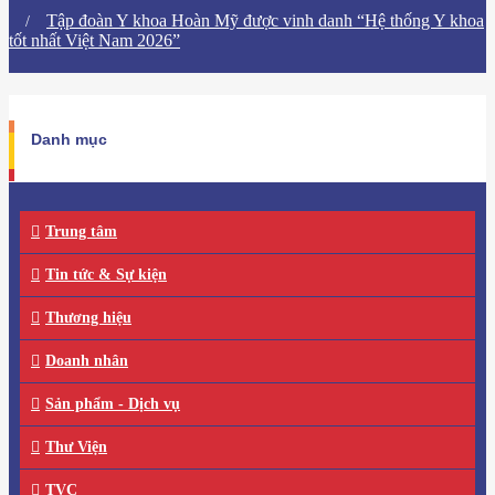
​Tập đoàn Y khoa Hoàn Mỹ được vinh danh “Hệ thống Y khoa
tốt nhất Việt Nam 2026”
Danh mục
Trung tâm
Tin tức & Sự kiện
Thương hiệu
Doanh nhân
Sản phẩm - Dịch vụ
Thư Viện
TVC