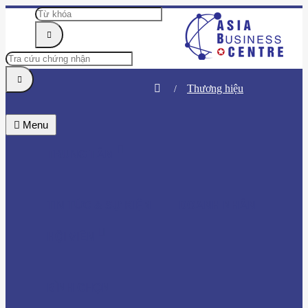
Thương hiệu
Menu
TRUNG TÂM
TIN TỨC & SỰ KIỆN
DOANH NHÂN
HỘI VIÊN
BÌNH CHỌN