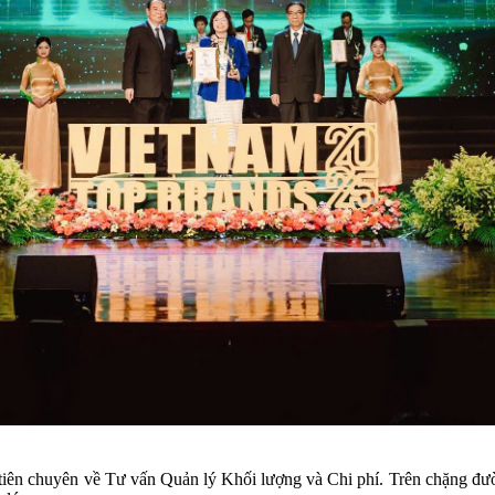
iên chuyên về Tư vấn Quản lý Khối lượng và Chi phí. Trên chặng đườ