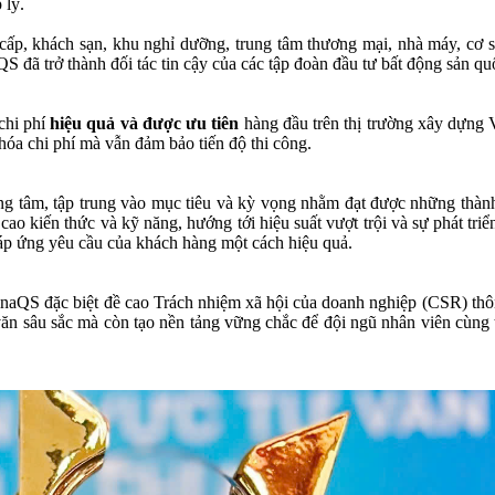
 lý.
p, khách sạn, khu nghỉ dưỡng, trung tâm thương mại, nhà máy, cơ sở
S đã trở thành đối tác tin cậy của các tập đoàn đầu tư bất động sản qu
chi phí
hiệu quả và được ưu tiên
hàng đầu trên thị trường xây dựng
 hóa chi phí mà vẫn đảm bảo tiến độ thi công.
ng tâm, tập trung vào mục tiêu và kỳ vọng nhằm đạt được những thành
cao kiến thức và kỹ năng, hướng tới hiệu suất vượt trội và sự phát tr
áp ứng yêu cầu của khách hàng một cách hiệu quả.
aQS đặc biệt đề cao Trách nhiệm xã hội của doanh nghiệp (CSR) thông 
n sâu sắc mà còn tạo nền tảng vững chắc để đội ngũ nhân viên cùng t