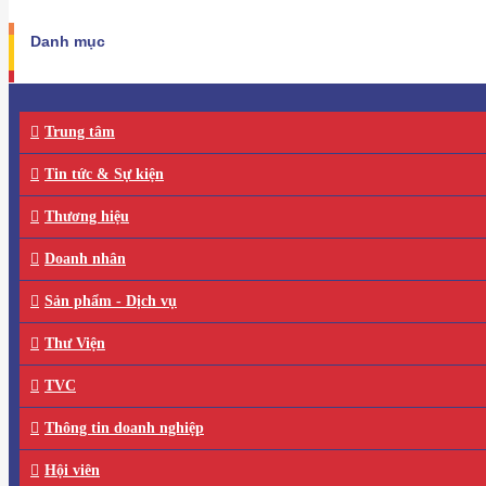
Danh mục
Trung tâm
Tin tức & Sự kiện
Thương hiệu
Doanh nhân
Sản phẩm - Dịch vụ
Thư Viện
TVC
Thông tin doanh nghiệp
Hội viên