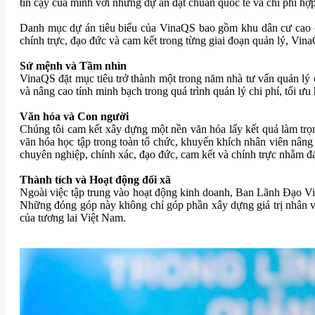
tin cậy của mình với những dự án đạt chuẩn quốc tế và chi phí hợp
Danh mục dự án tiêu biểu của VinaQS bao gồm khu dân cư cao cấ
chính trực, đạo đức và cam kết trong từng giai đoạn quản lý, VinaQ
Sứ mệnh và Tầm nhìn
VinaQS đặt mục tiêu trở thành một trong năm nhà tư vấn quản lý 
và nâng cao tính minh bạch trong quá trình quản lý chi phí, tối ưu
Văn hóa và Con người
Chúng tôi cam kết xây dựng một nền văn hóa lấy kết quả làm trọ
văn hóa học tập trong toàn tổ chức, khuyến khích nhân viên nâng 
chuyên nghiệp, chính xác, đạo đức, cam kết và chính trực nhằm đ
Thành tích và Hoạt động đối xã
Ngoài việc tập trung vào hoạt động kinh doanh, Ban Lãnh Đạo Vin
Những đóng góp này không chỉ góp phần xây dựng giá trị nhân vă
của tương lai Việt Nam.