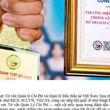
h vực Tư vấn Quản lý Chi Phí và Quản lý Đấu thầu tại Việt Nam. Qua 
oài nước như RICS, SCLVN, VECAS, cùng các hiệp hội quốc tế như Si
vực Tư vấn Quản Lý Chi Phí — một cột mốc quan trọng đánh dấu sự
 hạng mục, minh chứng cho sự tin tưởng ngày càng lớn từ các đối tác 