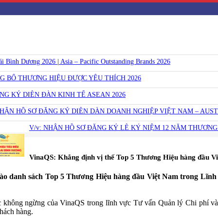
Bình Dương 2026 | Asia – Pacific Outstanding Brands 2026
NG BỐ THƯƠNG HIỆU ĐƯỢC YÊU THÍCH 2026
ĂNG KÝ DIỄN ĐÀN KINH TẾ ASEAN 2026
NHẬN HỒ SƠ ĐĂNG KÝ DIỄN DÀN DOANH NGHIỆP VIỆT NAM – AUST
V/v: NHẬN HỒ SƠ ĐĂNG KÝ LỄ KỶ NIỆM 12 NĂM THƯƠNG 
​VinaQS: Khẳng định vị thế Top 5 Thương Hiệu hàng đầu V
ào danh sách Top 5 Thương Hiệu hàng đầu Việt Nam trong Lĩnh
ực không ngừng của VinaQS trong lĩnh vực Tư vấn Quản lý Chi phí và
 khách hàng.