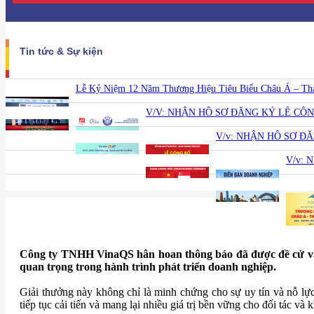
Tin tức & Sự kiện
Lễ Kỷ Niệm 12 Năm Thương Hiệu Tiêu Biểu Châu Á – Thái 
V/V: NHẬN HỒ SƠ ĐĂNG KÝ LỄ CÔ
V/v: NHẬN HỒ SƠ Đ
V/v: 
Công ty TNHH VinaQS hân hoan thông báo đã được đề cử v
quan trọng trong hành trình phát triển doanh nghiệp.
Giải thưởng này không chỉ là minh chứng cho sự uy tín và nỗ l
tiếp tục cải tiến và mang lại nhiều giá trị bền vững cho đối tác và