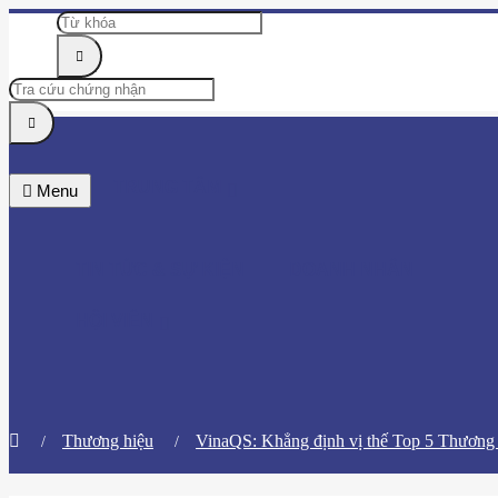
TRUNG TÂM
Menu
TIN TỨC & SỰ KIỆN
DOANH NHÂN
HỘI VIÊN
Thương hiệu
​VinaQS: Khẳng định vị thế Top 5 Thương