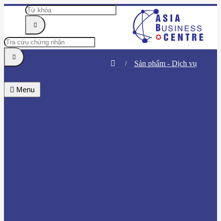
Sản phẩm - Dịch vụ
Menu
TRUNG TÂM
TIN TỨC & SỰ KIỆN
DOANH NHÂN
HỘI VIÊN
BÌNH CHỌN