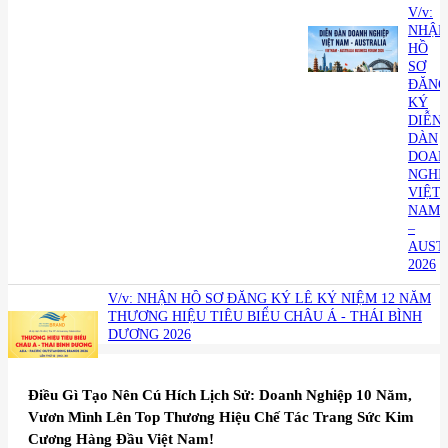
V/v:
NHẬN
HỒ
SƠ
ĐĂNG
KÝ
DIỄN
DÀN
DOAN
NGHI
VIỆT
NAM
–
AUST
2026
V/v: NHẬN HỒ SƠ ĐĂNG KÝ LỄ KỶ NIỆM 12 NĂM
THƯƠNG HIỆU TIÊU BIỂU CHÂU Á - THÁI BÌNH
DƯƠNG 2026
Điều Gì Tạo Nên Cú Hích Lịch Sử: Doanh Nghiệp 10 Năm,
Vươn Mình Lên Top Thương Hiệu Chế Tác Trang Sức Kim
Cương Hàng Đầu Việt Nam!