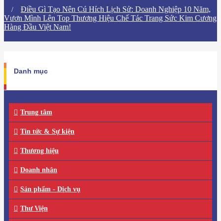
Điều Gì Tạo Nên Cú Hích Lịch Sử: Doanh Nghiệp 10 Năm,
Vươn Mình Lên Top Thương Hiệu Chế Tác Trang Sức Kim Cương
Hàng Đầu Việt Nam!
Danh mục
Trung tâm
Tin tức & Sự kiện
Thương hiệu
Doanh nhân
Sản phẩm - Dịch vụ
Thư Viện