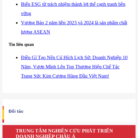
​Biến ESG từ trách nhiệm thành lợi thế cạnh tranh bền
vững
Vương Bảo 2 năm liền 2023 và 2024 là sản phẩm chất
lượng ASEAN
Tin liên quan
Điều Gì Tạo Nên Cú Hích Lịch Sử: Doanh Nghiệp 10
Năm, Vươn Mình Lên Top Thương Hiệu Chế Tác
Trang Sức Kim Cương Hàng Đầu Việt Nam!
Đối tác
TRUNG TÂM NGHIÊN CỨU PHÁT TRIỂN
DOANH NGHIỆP CHÂU Á