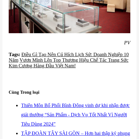
PV
Tags:
Điều Gì Tạo Nên Cú Hích Lịch Sử: Doanh Nghiệp 10
Năm
Vươn Mình Lên Top Thương Hiệu Chế Tác Trang Sức
Kim Cương Hàng Đầu Việt Nam!
Cùng Trong loại
​Thiên Môn Bổ Phổi Bình Đông vinh dự khi nhận được
giải thưởng “Sản Phẩm - Dịch Vụ Tốt Nhất Vì Người
Tiêu Dùng 2024”
​TẬP ĐOÀN TÂY SÀI GÒN – Hơn hai thập kỷ phụng