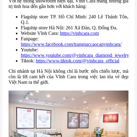
Với hệ thống showroom hiện đại, Vĩnh Cara mang những giá
trị tinh hoa đến gần hơn với khách hàng:
Flagship store TP. Hồ Chí Minh: 240 Lê Thánh Tôn,
Q.1.
Flagship store Hà Nội: 261 Xã Đàn, Q. Đống Đa.
Website Vĩnh Cara:
https://vinhcara.com
Fanpage:
https://www.facebook.com/trangsuccaocapvinhcara/
Youtube:
https://www.youtube.com/@vinhcara_diamond_jewelry
Tiktok:
https://www.tiktok.com/@vinhcara_official
Chi nhánh tại Hà Nội không chỉ là bước tiến chiến lược, mà
còn là lời cam kết của Vĩnh Cara trong việc lan tỏa vẻ đẹp
Việt Nam ra thế giới.