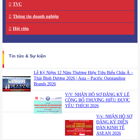
TVC
Thông tin doanh nghiệp
Hội viên
Tin tức & Sự kiện
Lễ Kỷ Niệm 12 Năm Thương Hiệu Tiêu Biểu Châu Á –
Thái Bình Dương 2026 | Asia – Pacific Outstanding
Brands 2026
V/V: NHẬN HỒ SƠ ĐĂNG KÝ LỄ
CÔNG BỐ THƯƠNG HIỆU ĐƯỢC
YÊU THÍCH 2026
V/v: NHẬN HỒ SƠ
ĐĂNG KÝ DIỄN
ĐÀN KINH TẾ
ASEAN 2026