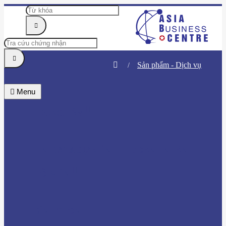
Sản phẩm - Dịch vụ
Menu
TRUNG TÂM
TIN TỨC & SỰ KIỆN
DOANH NHÂN
HỘI VIÊN
BÌNH CHỌN