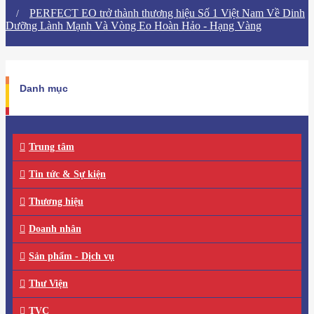
​PERFECT EO trở thành thương hiệu Số 1 Việt Nam Về Dinh
Dưỡng Lành Mạnh Và Vòng Eo Hoàn Hảo - Hạng Vàng
Danh mục
Trung tâm
Tin tức & Sự kiện
Thương hiệu
Doanh nhân
Sản phẩm - Dịch vụ
Thư Viện
TVC