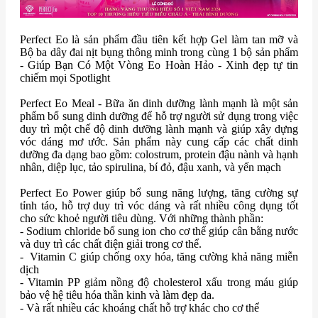
Perfect Eo là sản phẩm đầu tiên kết hợp Gel làm tan mỡ và
Bộ ba dây đai nịt bụng thông minh trong cùng 1 bộ sản phẩm
- Giúp Bạn Có Một Vòng Eo Hoàn Hảo - Xinh đẹp tự tin
chiếm mọi Spotlight
Perfect Eo Meal - Bữa ăn dinh dưỡng lành mạnh là một sản
phẩm bổ sung dinh dưỡng để hỗ trợ người sử dụng trong việc
duy trì một chế độ dinh dưỡng lành mạnh và giúp xây dựng
vóc dáng mơ ước. Sản phẩm này cung cấp các chất dinh
dưỡng đa dạng bao gồm: colostrum, protein đậu nành và hạnh
nhân, diệp lục, tảo spirulina, bí đỏ, đậu xanh, và yến mạch
Perfect Eo Power giúp bổ sung năng lượng, tăng cường sự
tỉnh táo, hỗ trợ duy trì vóc dáng và rất nhiều công dụng tốt
cho sức khoẻ người tiêu dùng. Với những thành phần:
- Sodium chloride bổ sung ion cho cơ thể giúp cân bằng nước
và duy trì các chất điện giải trong cơ thể.
- Vitamin C giúp chống oxy hóa, tăng cường khả năng miễn
dịch
- Vitamin PP giảm nồng độ cholesterol xấu trong máu giúp
bảo vệ hệ tiêu hóa thần kinh và làm đẹp da.
- Và rất nhiều các khoáng chất hỗ trợ khác cho cơ thể