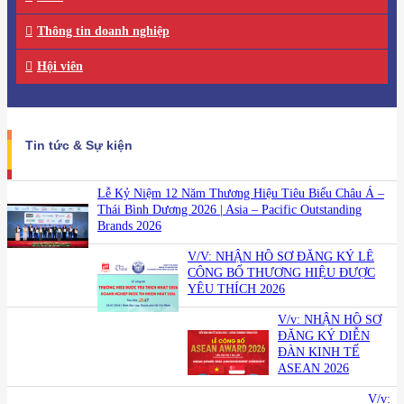
Thông tin doanh nghiệp
Hội viên
Tin tức & Sự kiện
Lễ Kỷ Niệm 12 Năm Thương Hiệu Tiêu Biểu Châu Á –
Thái Bình Dương 2026 | Asia – Pacific Outstanding
Brands 2026
V/V: NHẬN HỒ SƠ ĐĂNG KÝ LỄ
CÔNG BỐ THƯƠNG HIỆU ĐƯỢC
YÊU THÍCH 2026
V/v: NHẬN HỒ SƠ
ĐĂNG KÝ DIỄN
ĐÀN KINH TẾ
ASEAN 2026
V/v: