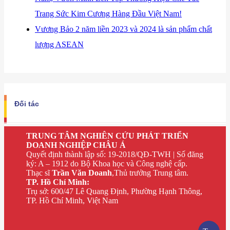
Trang Sức Kim Cương Hàng Đầu Việt Nam!
Vương Bảo 2 năm liền 2023 và 2024 là sản phẩm chất
lượng ASEAN
Đối tác
TRUNG TÂM NGHIÊN CỨU PHÁT TRIỂN
DOANH NGHIỆP CHÂU Á
Quyết định thành lập số: 19-2018/QĐ-TWH | Số đăng
ký: A – 1912 do Bộ Khoa học và Công nghệ cấp.
Thạc sĩ
Trần Văn Doanh
,Thủ trưởng Trung tâm.
TP. Hồ Chí Minh:
Trụ sở: 600/47 Lê Quang Định, Phường Hạnh Thông,
TP. Hồ Chí Minh, Việt Nam