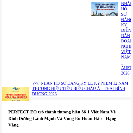
NHẬN
HỒ
SƠ
ĐĂNG
KÝ
DIỄN
DÀN
DOAN
NGHI
VIỆT
NAM
–
AUST
2026
V/v: NHẬN HỒ SƠ ĐĂNG KÝ LỄ KỶ NIỆM 12 NĂM
THƯƠNG HIỆU TIÊU BIỂU CHÂU Á - THÁI BÌNH
DƯƠNG 2026
​PERFECT EO trở thành thương hiệu Số 1 Việt Nam Về
Dinh Dưỡng Lành Mạnh Và Vòng Eo Hoàn Hảo - Hạng
Vàng